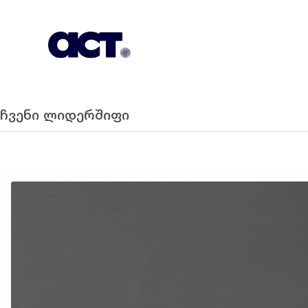
გამოიწერეთ
კონტაქტი
EN
ჩვენი ლიდერშიფი